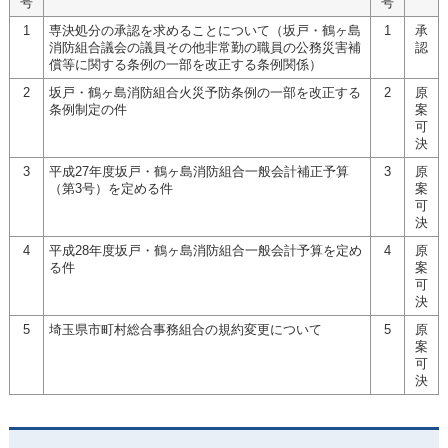
号
号
1
専決処分の承認を求めることについて（坂戸・鶴ヶ島
1
承
消防組合議会の議員その他非常勤の職員の公務災害補
認
償等に関する条例の一部を改正する条例関係）
2
坂戸・鶴ヶ島消防組合火災予防条例の一部を改正する
2
原
条例制定の件
案
可
決
3
平成27年度坂戸・鶴ヶ島消防組合一般会計補正予算
3
原
（第3号）を定める件
案
可
決
4
平成28年度坂戸・鶴ヶ島消防組合一般会計予算を定め
4
原
る件
案
可
決
5
埼玉県市町村総合事務組合の規約変更について
5
原
案
可
決