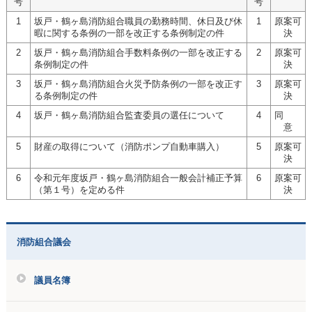
号
号
1
坂戸・鶴ヶ島消防組合職員の勤務時間、休日及び休
1
原案可
暇に関する条例の一部を改正する条例制定の件
決
2
坂戸・鶴ヶ島消防組合手数料条例の一部を改正する
2
原案可
条例制定の件
決
3
坂戸・鶴ヶ島消防組合火災予防条例の一部を改正す
3
原案可
る条例制定の件
決
4
坂戸・鶴ヶ島消防組合監査委員の選任について
4
同
意
5
財産の取得について（消防ポンプ自動車購入）
5
原案可
決
6
令和元年度坂戸・鶴ヶ島消防組合一般会計補正予算
6
原案可
（第１号）を定める件
決
消防組合議会
議員名簿