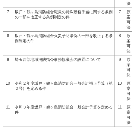
決
7
坂戸・鶴ヶ島消防組合職員の特殊勤務手当に関する条例
7
原
の一部を改正する条例制定の件
案
可
決
8
坂戸・鶴ヶ島消防組合火災予防条例の一部を改正する条
8
原
例制定の件
案
可
決
9
埼玉西部地域消防指令事務協議会の設置について
9
原
案
可
決
10
令和２年度坂戸・鶴ヶ島消防組合一般会計補正予算（第
10
原
２号）を定める件
案
可
決
11
令和３年度坂戸・鶴ヶ島消防組合一般会計予算を定める
11
原
件
案
可
決