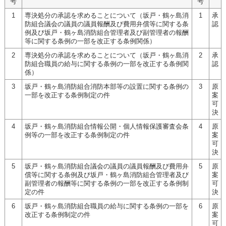
号
号
1
専決処分の承認を求めることについて（坂戸・鶴ヶ島消
1
承
防組合議会の議員の議員報酬及び費用弁償等に関する条
認
例及び坂戸・鶴ヶ島消防組合管理者及び副管理者の報酬
等に関する条例の一部を改正する条例関係）
2
専決処分の承認を求めることについて（坂戸・鶴ヶ島消
2
承
防組合職員の給与に関する条例の一部を改正する条例関
認
係）
3
坂戸・鶴ヶ島消防組合消防本部等の設置に関する条例の
3
原
一部を改正する条例制定の件
案
可
決
4
坂戸・鶴ヶ島消防組合情報公開・個人情報保護審査会条
4
原
例等の一部を改正する条例制定の件
案
可
決
5
坂戸・鶴ヶ島消防組合議会の議員の議員報酬及び費用弁
5
原
償等に関する条例及び坂戸・鶴ヶ島消防組合管理者及び
案
副管理者の報酬等に関する条例の一部を改正する条例制
可
定の件
決
6
坂戸・鶴ヶ島消防組合職員の給与に関する条例の一部を
6
原
改正する条例制定の件
案
可