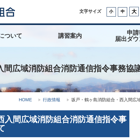
大
文字サイズ
小
中
申請
について
講習案内
届出ダウ
の沿革
団の沿革
依頼
団員
動認証制度
防火管理者資格取得講習会
普通・上級救命講習会
消防訓練
庁舎見学
NET119・FAX1
入札・契約関
防火管理関係
防火基準適合
火災予防条例
消防用設備等
危険物関係
開発行為等指
ういてまて教
入間広域消防組合消防通信指令事務協
HOME
行政情報
坂戸・鶴ヶ島消防組合・西入間広
西入間広域消防組合消防通信指令事
て