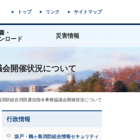
トップ
リンク
サイトマップ
書・
災害情報
ンロード
19
係申請書
表示要綱
導要綱
室
災害発生状況
気象観測情報
災害情報等メール配信
議会開催状況について
域消防組合消防通信指令事務協議会開催状況について
行政情報
坂戸・鶴ヶ島消防組合情報セキュリティ