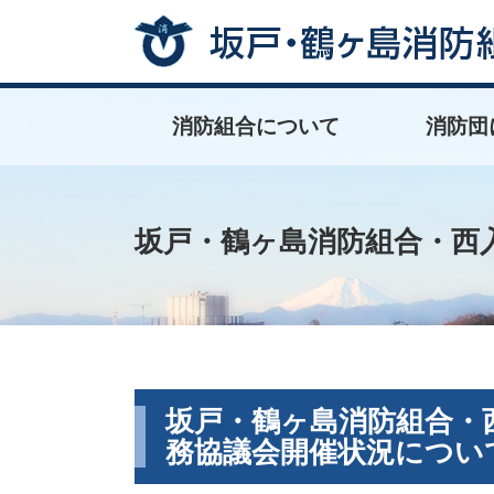
消防組合について
消防団
消防組合の沿革
署所の配置図・連絡先
消防組合の組織
消防歌
YouTube公式チャンネル
さかぼう・つるぼうのページ
坂戸・鶴ヶ­島消防組合­地球温
消防団の概要
消防団の組織
坂戸市消防団
鶴ヶ島市消防
消防団員派遣
大学生機能別
学生消防団活
Topics
暖化­対策実行計­画­
坂戸・鶴ヶ島消防組合・西
坂戸・鶴ヶ島消防組合・
務協議会開催状況につい