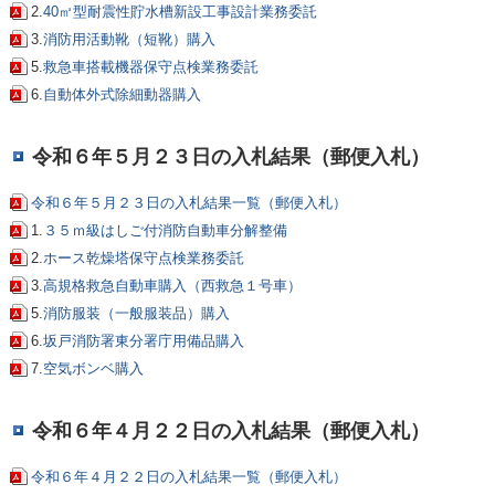
2.
40㎥型耐震性貯水槽新設工事設計業務委託
3.
消防用活動靴（短靴）購入
5.
救急車搭載機器保守点検業務委託
6.
自動体外式除細動器購入
令和６年５月２３日の入札結果（郵便入札）
令和６年５月２３日の入札結果一覧（郵便入札）
1.
３
５ｍ級はしご付消防自動車分解整備
2.
ホース乾燥塔保守点検業務委託
3.
高規格救急自動車購入（西救急１号車）
5.
消防服装（一般服装品）購入
6.
坂戸消防署東分署庁用備品購入
7.
空気ボンベ購入
令和６年４月２２日の入札結果（郵便入札）
令和６年４月２２日の入札結果一覧（郵便入札）