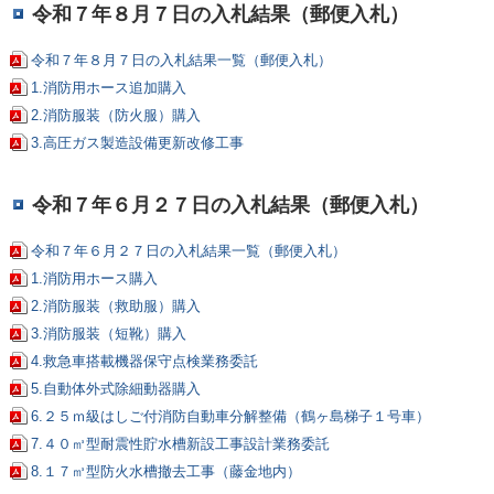
令和７年８月７日の入札結果（郵便入札）
令和７年８月７日の入札結果一覧（郵便入札）
1.消防用ホース追加購入
2.消防服装（防火服）購入
3.高圧ガス製造設備更新改修工事
令和７年６月２７日の入札結果（郵便入札）
令和７年６月２７日の入札結果一覧（郵便入札）
1.消防用ホース購入
2.消防服装（救助服）購入
3.消防服装（短靴）購入
4.救急車搭載機器保守点検業務委託
5.自動体外式除細動器購入
6.２５ｍ級はしご付消防自動車分解整備（鶴ヶ島梯子１号車）
7.４０㎥型耐震性貯水槽新設工事設計業務委託
8.１７㎥型防火水槽撤去工事（藤金地内）