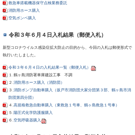
救急車搭載機器保守点検業務委託
消防用ホース購入
空気ボンベ購入
令和３年６月４日入札結果（郵便入札）
新型コロナウイルス感染症拡大防止の目的から、今回の入札は郵便形式で
執行いたしました。
令和３年６月４日の入札結果一覧（郵便入札）
１.鶴ヶ島消防署車庫建設工事 不調
２.
消防用ホース購入（消防団）
３.
消防ポンプ自動車購入（坂戸市消防団大家分団第３部、鶴ヶ島市消
防団第四分団）
４.
高規格救急自動車購入（東救急１号車、鶴ヶ島救急１号車）
５.
陽圧式化学防護服購入
６.
空気呼吸器購入