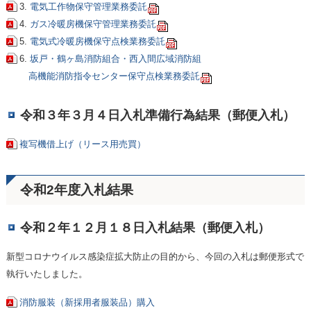
3.
電気工作物保守管理業務委託
4.
ガス冷暖房機保守管理業務委託
5.
電気式冷暖房機保守点検業務委託
6.
坂戸・鶴ヶ島消防組合・西入間広域消防組
高機能消防指令センター保守点検業務委託
令和３年３月４日入札準備行為結果（郵便入札）
複写機借上げ（リース用売買）
令和2年度入札結果
令和２年１２月１８日入札結果（郵便入札）
新型コロナウイルス感染症拡大防止の目的から、今回の入札は郵便形式で
執行いたしました。
消防服装（新採用者服装品）購入