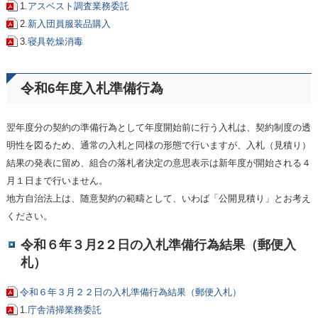
1.
アスベスト調査業務委託
2.
新入団員服装品購入
3.
寝具乾燥消毒
令和6年度入札準備行為
翌年度分の契約の準備行為として年度開始前に行う入札は、契約制度の透
明性を図るため、通常の入札と同様の形態で行いますが、入札（見積り）
結果の発表に留め、組合の落札者決定の意思表示は新年度が開始される４
月１日まで行いません。
地方自治法上は、随意契約の範疇として、いわば「公開見積り」とお考え
ください。
令和６年３月2２日の入札準備行為結果（郵便入
札）
令和６年３月２２日の入札準備行為結果（郵便入札）
1.
庁舎清掃業務委託