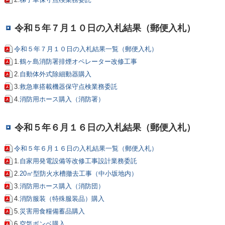
令和５年７月１０日の入札結果（郵便入札）
令和５年７月１０日の入札結果一覧（郵便入札）
1.
鶴ヶ島消防署排煙オペレーター改修工事
2.
自動体外式除細動器購入
3.
救急車搭載機器保守点検業務委託
4.
消防用ホース購入（消防署）
令和５年６月１６日の入札結果（郵便入札）
令和５年６月１６日の入札結果一覧（郵便入札）
1.
自家用発電設備等改修工事設計業務委託
2.
20㎥型防火水槽撤去工事（中小坂地内）
3.
消防用ホース購入（消防団）
4.
消防服装（特殊服装品）購入
5.
災害用食糧備蓄品購入
6.
空気ボンベ購入