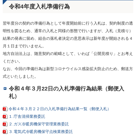
令和4年度入札準備行為
翌年度分の契約の準備行為として年度開始前に行う入札は、契約制度の透
明性を図るため、通常の入札と同様の形態で行いますが、入札（見積り）
結果の発表に留め、組合の落札者決定の意思表示は新年度が開始される４
月１日まで行いません。
地方自治法上は、随意契約の範疇として、いわば「公開見積り」とお考え
ください。
なお、今回の準備行為は新型コロナウイルス感染拡大防止のため、郵送方
式といたしました。
令和４年３月22日の入札準備行為結果（郵便入
札）
令和４年３月２２日の入札準備行為結果一覧（郵便入札）
１.庁舎清掃業務委託
２.ガス冷暖房機保守管理業務委託
３.電気式冷暖房機保守点検業務委託