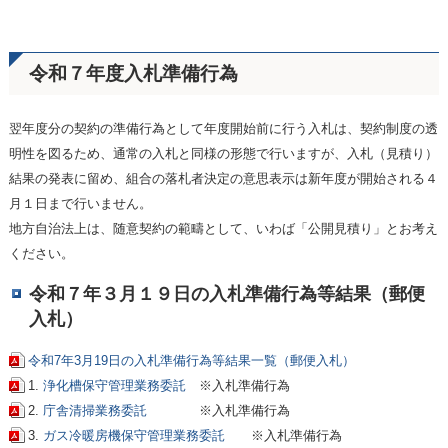
令和７年度入札準備行為
翌年度分の契約の準備行為として年度開始前に行う入札は、契約制度の透
明性を図るため、通常の入札と同様の形態で行いますが、入札（見積り）
結果の発表に留め、組合の落札者決定の意思表示は新年度が開始される４
月１日まで行いません。
地方自治法上は、随意契約の範疇として、いわば「公開見積り」とお考え
ください。
令和７年３月１９日の入札準備行為等結果（郵便
入札）
令和7年3月19日の入札準備行為等結果一覧（郵便入札）
1.
浄化槽保守管理業務委託
※入札準備行為
2.
庁舎清掃業務委託
※入札準備行為
3.
ガス冷暖房機保守管理業務委託
※入札準備行為