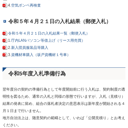
4.
空気ボンベ再検査
令和５年４月２１日の入札結果（郵便入札）
令和５年４月２１日の入札結果一覧（郵便入札）
1.
庁内LANパソコン等借上げ（リース用売買）
2.
新入団員服装品等購入
3.
資機材車購入（坂戸資機材１号車）
令和5年度入札準備行為
翌年度分の契約の準備行為として年度開始前に行う入札は、契約制度の透
明性を図るため、通常の入札と同様の形態で行いますが、入札（見積り）
結果の発表に留め、組合の落札者決定の意思表示は新年度が開始される４
月１日まで行いません。
地方自治法上は、随意契約の範疇として、いわば「公開見積り」とお考え
ください。