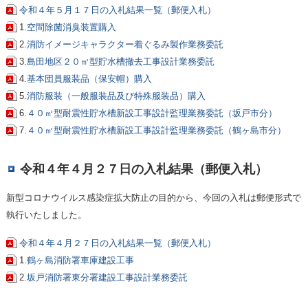
令和４年５月１７日の入札結果一覧（郵便入札）
1.
空間除菌消臭装置購入
2.
消防イメージキャラクター着ぐるみ製作業務委託
3.
島田地区２０㎥型貯水槽撤去工事設計業務委託
4.
基本団員服装品（保安帽）購入
5.
消防服装（一般服装品及び特殊服装品）購入
6.
４０㎥型耐震性貯水槽新設工事設計監理業務委託（坂戸市分）
7.
４０㎥型耐震性貯水槽新設工事設計監理業務委託（鶴ヶ島市分）
令和４年４月２７日の入札結果（郵便入札）
新型コロナウイルス感染症拡大防止の目的から、今回の入札は郵便形式で
執行いたしました。
令和４年４月２７日の入札結果一覧（郵便入札）
1.
鶴ヶ島消防署車庫建設工事
2.
坂戸消防署東分署建設工事設計業務委託